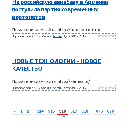
На российскую авиабазу в Армении
поступила партия современных
вертолетов
По материалам сайта: http://function.mil.ru/
Просмотров: 456 | Добавил:
Admin
| Дата:
08.12.2015
НОВЫЕ ТЕХНОЛОГИИ – НОВОЕ
КАЧЕСТВО
По материалам сайта: http://kamaz.ru/
Просмотров: 455 | Добавил:
Admin
| Дата:
08.12.2015
...
...
«
1
2
514
515
516
517
518
675
676
»