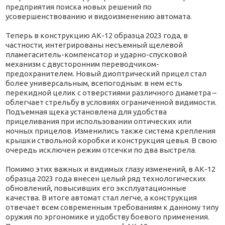
предприятия поиска новых решений по
усовершенствованию и видоизменению автомата.
Теперь в конструкцию АК-12 образца 2023 года, в
частности, интегрированы несъемный щелевой
пламегаситель-компенсатор и ударно-спусковой
механизм с двусторонним переводчиком-
предохранителем. Новый диоптрический прицел стал
более универсальным, всепогодным: в нем есть
перекидной целик с отверстиями различного диаметра –
облегчает стрельбу в условиях ограниченной видимости.
Подъемная щека установлена для удобства
прицеливания при использовании оптических или
ночных прицелов. Изменились также система крепления
крышки ствольной коробки и конструкция цевья. В свою
очередь исключен режим отсечки по два выстрела.
Помимо этих важных и видимых глазу изменений, в АК-12
образца 2023 года внесен целый ряд технологических
обновлений, повысивших его эксплуатационные
качества. В итоге автомат стал легче, а конструкция
отвечает всем современным требованиям к данному типу
оружия по эргономике и удобству боевого применения.