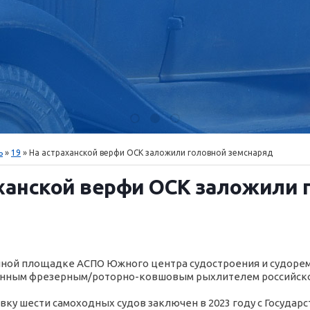
ь
»
19
» На астраханской верфи ОСК заложили головной земснаряд
ханской верфи ОСК заложили 
ной площадке АСПО Южного центра судостроения и судоремо
енным фрезерным/роторно-ковшовым рыхлителем российског
авку шести самоходных судов заключен в 2023 году с Госуда