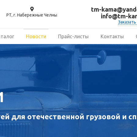
tm-kama@yande
РТ, г. Набережные Челны
info@tm-ka
Заказать
аталог
Новости
Прайс-листы
Контакты
И
й для отечественной грузовой и сп