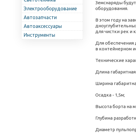
Земснаряды будут
Электрооборудование
оборудования.
Автозапчасти
В этом году на за
дноуглубительных
Автоаксессуары
для чистки рек и 
Инструменты
Для обеспечения 
в контейнерном и
Технические хара
Длина габаритная -
Ширина габаритная 
Осадка - 1,5м;
Высота борта на ми
Глубина разработки
Диаметр пульпопр