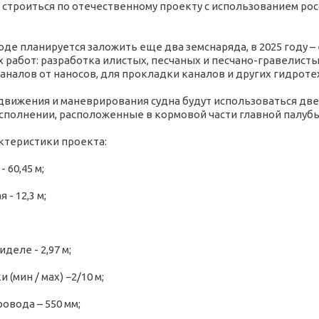
 строиться по отечественному проекту с использованием р
воде планируется заложить еще два земснаряда, в 2025 году 
 работ: разработка илистых, песчаных и песчано-гравелисты
каналов от наносов, для прокладки каналов и других гидрот
движения и маневрирования судна будут использоваться дв
сполнении, расположенные в кормовой части главной палубы
ктеристики проекта:
 60,45 м;
- 12,3 м;
деле - 2,97 м;
 (мин / мах) −2/10 м;
овода – 550 мм;