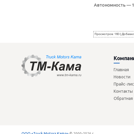
Автономность — 14
Просмотров
:
183
|
Добави
Компан
Главная
Новости
Прайс-ли
Контакты
Обратная 
ООО «Truck Motors Kama»
© 2000-2026 г.