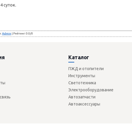
 суток.
л
:
Admin
|
Рейтинг
:
0.0
/
0
ия
Каталог
ПЖД и отопители
Инструменты
сты
Светотехника
Электрооборудование
связь
Автозапчасти
Автоаксессуары