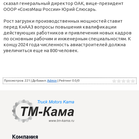
сказал генеральный директор ОАК, вице-президент
ОООР «СоюзМаш России» Юрий Слюсарь.
Рост загрузки производственных мощностей ставит
перед КнААЗ вопросы повышения квалификации
действующих работников и привлечения новых кадров
по основным рабочим и инженерным специальностям. К
концу 2024 года численность авиастроителей должна
увеличиться еще на 800 человек.
Просмотров
:
221
|
Добавил
:
Admin
|
Рейтинг
:
0.0
/
0
Компания