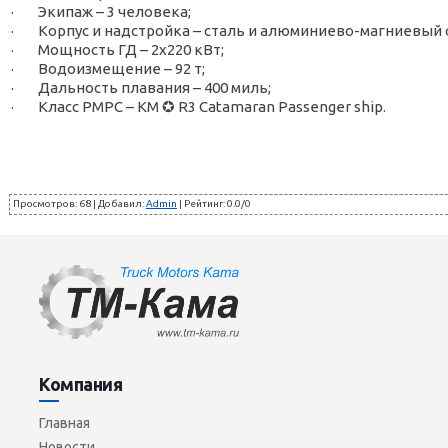
· Экипаж – 3 человека;
· Корпус и надстройка – сталь и алюминиево-магниевый 
· Мощность ГД – 2x220 кВт;
· Водоизмещение – 92 т;
· Дальность плавания – 400 миль;
· Класс РМРС – КМ ✪ R3 Сatamaran Passenger ship.
Просмотров
:
68
|
Добавил
:
Admin
|
Рейтинг
:
0.0
/
0
Компания
Главная
Новости