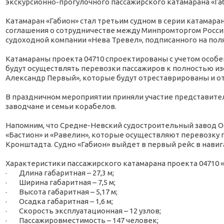
экскурсионно-прогулочного пассажирского катамарана «Габ
Катамаран «Габион» стал третьим судном в серии катамаран
соглашения о сотрудничестве между Минпромторгом Росси
судоходной компании «Нева Тревел», подписанного на по
Катамараны проекта 04710 спроектированы с учетом особе
будут осуществлять перевозки пассажиров к полностью и
Александр Первый», которые будут отреставрированы и от
В праздничном мероприятии приняли участие представите
заводчане и семьи корабелов.
Напомним, что Средне-Невский судостроительный завод ОС
«Бастион» и «Равелин», которые осуществляют перевозку 
Кронштадта. Судно «Габион» выйдет в первый рейс в навиг
Характеристики пассажирского катамарана проекта 04710 
· Длина габаритная – 27,3 м;
· Ширина габаритная – 7,5 м;
· Высота габаритная – 5,17 м;
· Осадка габаритная – 1,6 м;
· Скорость эксплуатационная – 12 узлов;
· Пассажировместимость – 147 человек;