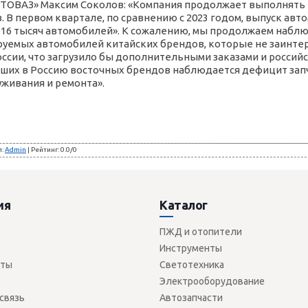
ТОВАЗ» Максим Соколов: «Компания продолжает выполнять п
 В первом квартале, по сравнению с 2023 годом, выпуск авт
 116 тысяч автомобилей». К сожалению, мы продолжаем набл
уемых автомобилей китайских брендов, которые не заинтере
оссии, что загрузило бы дополнительными заказами и росси
ших в Россию восточных брендов наблюдается дефицит запчас
уживания и ремонта».
л
:
Admin
|
Рейтинг
:
0.0
/
0
ия
Каталог
ПЖД и отопители
Инструменты
сты
Светотехника
Электрооборудование
связь
Автозапчасти