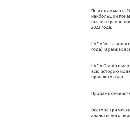
По итогам марта 2
наибольший показа
выше в сравнении
2023 года.
LADA Vesta нового
года). В рамках в
LADA Granta в мар
всю историю модел
прошлого года.
Продажи семейства
Всего за три меся
аналогичного пер