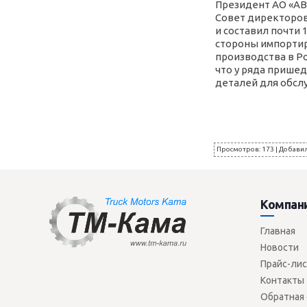
Президент АО «АВ
Совет директоров.
и составил почти
стороны импортир
производства в Р
что у ряда пришед
деталей для обсл
Просмотров
:
173
|
Добави
Компан
Главная
Новости
Прайс-ли
Контакты
Обратная 