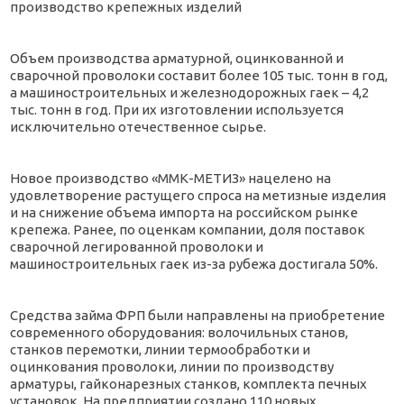
Объем производства арматурной, оцинкованной и
сварочной проволоки составит более 105 тыс. тонн в год,
а машиностроительных и железнодорожных гаек – 4,2
тыс. тонн в год. При их изготовлении используется
исключительно отечественное сырье.
Новое производство «ММК-МЕТИЗ» нацелено на
удовлетворение растущего спроса на метизные изделия
и на снижение объема импорта на российском рынке
крепежа. Ранее, по оценкам компании, доля поставок
сварочной легированной проволоки и
машиностроительных гаек из-за рубежа достигала 50%.
Средства займа ФРП были направлены на приобретение
современного оборудования: волочильных станов,
станков перемотки, линии термообработки и
оцинкования проволоки, линии по производству
арматуры, гайконарезных станков, комплекта печных
установок. На предприятии создано 110 новых